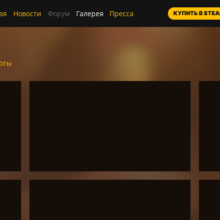
ая
Новости
Форум
Галерея
Пресса
КУПИТЬ В STE
оты