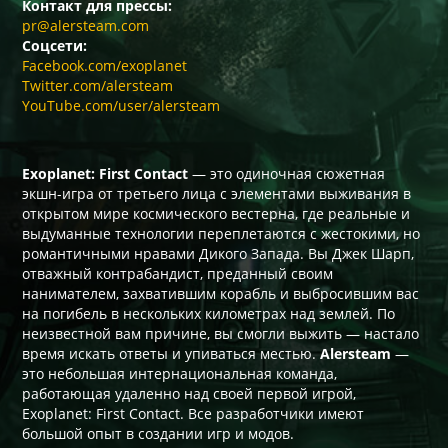
Контакт для прессы:
pr@alersteam.com
Соцсети:
Facebook.com/exoplanet
Twitter.com/alersteam
YouTube.com/user/alersteam
Exoplanet: First Contact
— это одиночная сюжетная
экшн-игра от третьего лица с элементами выживания в
открытом мире космического вестерна, где реальные и
выдуманные технологии переплетаются с жестокими, но
романтичными нравами Дикого Запада. Вы Джек Шарп,
отважный контрабандист, преданный своим
нанимателем, захватившим корабль и выбросившим вас
на погибель в нескольких километрах над землей. По
неизвестной вам причине, вы смогли выжить — настало
время искать ответы и упиваться местью.
Alersteam
—
это небольшая интернациональная команда,
работающая удаленно над своей первой игрой,
Exoplanet: First Contact. Все разработчики имеют
большой опыт в создании игр и модов.